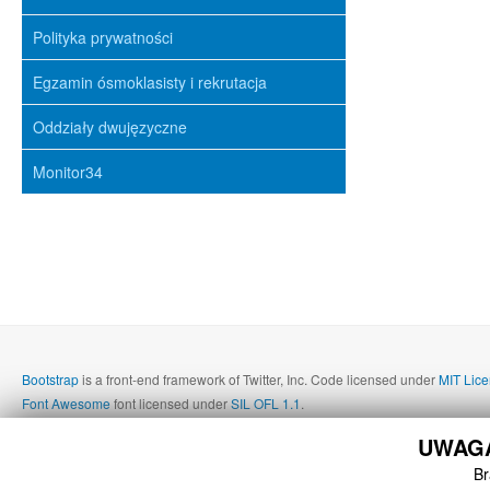
Polityka prywatności
Egzamin ósmoklasisty i rekrutacja
Oddziały dwujęzyczne
Monitor34
Bootstrap
is a front-end framework of Twitter, Inc. Code licensed under
MIT Lice
Font Awesome
font licensed under
SIL OFL 1.1
.
UWAGA!
Br