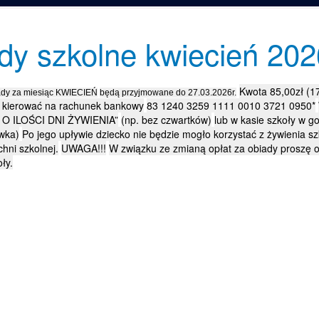
dy szkolne kwiecień 202
Kwota 85,00zł (17
iady za miesiąc KWIECIEŃ
będą przyjmowane do 27.03.2026r.
 kierować na rachunek bankowy
83 1240 3259 1111 0010 3721 0950*
O ILOŚCI DNI ŻYWIENIA”
(np. bez czwartków)
lub w kasie szkoły w g
ówka)
Po jego upływie dziecko nie będzie mogło korzystać z żywienia s
hni szkolnej.
UWAGA!!!
W związku ze zmianą opłat za obiady proszę o
ły.