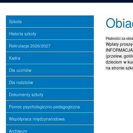
Obia
Szkoła
Historia szkoły
Płatności za ob
Wpłaty proszę
Rekrutacja 2026/2027
INFORMACJA 
(przelew, got
Kadra
dzieciom
w kuc
na stronie szko
Dla uczniów
Dla rodziców
Dokumenty szkoły
Pomoc psychologiczno-pedagogiczna
Współpraca międzynarodowa
Archiwum