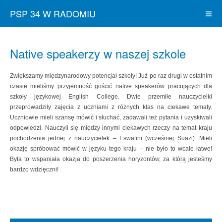
PSP 34 W RADOMIU
Native speakerzy w naszej szkole
Zwiększamy międzynarodowy potencjał szkoły! Już po raz drugi w ostatnim
czasie mieliśmy przyjemność gościć native speakerów pracujących dla
szkoły językowej English College. Dwie przemiłe nauczycielki
przeprowadziły zajęcia z uczniami z różnych klas na ciekawe tematy.
Uczniowie mieli szansę mówić i słuchać, zadawali też pytania i uzyskiwali
odpowiedzi. Nauczyli się między innymi ciekawych rzeczy na temat kraju
pochodzenia jednej z nauczycielek – Eswatini (wcześniej Suazi). Mieli
okazję spróbować mówić w języku tego kraju – nie było to wcale łatwe!
Była to wspaniała okazja do poszerzenia horyzontów, za którą jesteśmy
bardzo wdzięczni!