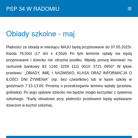
PSP 34 W RADOMIU
Obiady szkolne - maj
Płatności za obiady w miesiącu MAJU będą przyjmowane do 07.05.2025r.
Kwota 76,50zł (17 dni x 4,50zł) Po tym terminie opłaty nie będą
przyjmowane i dziecko nie otrzyma posiłku. Wpłaty proszę kierować na
rachunek bankowy 83 1240 3259 1111 0010 3721 0950* W tytule
przelewu: „OBIADY, IMIĘ I NAZWISKO, KLASA ORAZ INFORMACJA O
ILOŚCI DNI ŻYWIENIA” (np. bez czwartków) lub w kasie szkoły w
godzinach 7:15-13:00. Prosimy o przestrzeganie terminu wpłaty (przelew,
gotówka). Po jego upływie dziecko nie będzie mogło korzystać z żywienia
szkolnego. *Karty obiadowe przy płatności przelewem będą wydawane
dzieciom w kuchni szkolnej.