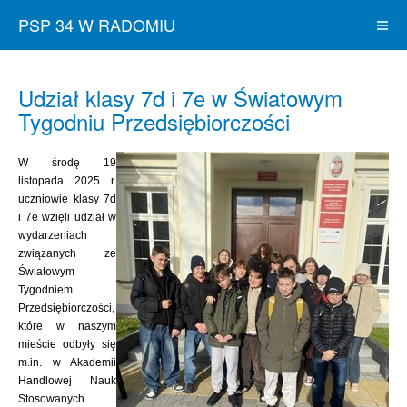
PSP 34 W RADOMIU
Udział klasy 7d i 7e w Światowym
Tygodniu Przedsiębiorczości
W środę 19
listopada 2025 r.
uczniowie klasy 7d
i 7e wzięli udział w
wydarzeniach
związanych ze
Światowym
Tygodniem
Przedsiębiorczości,
które w naszym
mieście odbyły się
m.in. w Akademii
Handlowej Nauk
Stosowanych.