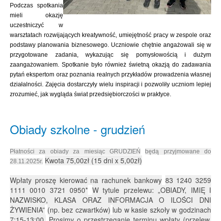
Podczas spotkania
mieli okazję
uczestniczyć w
warsztatach rozwijających kreatywność, umiejętność pracy w zespole oraz
podstawy planowania biznesowego. Uczniowie chętnie angażowali się w
przygotowane zadania, wykazując się pomysłowością i dużym
zaangażowaniem. Spotkanie było również świetną okazją do zadawania
pytań ekspertom oraz poznania realnych przykładów prowadzenia własnej
działalności. Zajęcia dostarczyły wielu inspiracji i pozwoliły uczniom lepiej
zrozumieć, jak wygląda świat przedsiębiorczości w praktyce.
Obiady szkolne - grudzień
Płatności za obiady za miesiąc GRUDZIEŃ
będą przyjmowane do
Kwota 75,00zł (15 dni x 5,00zł)
28.11.2025r.
Wpłaty proszę kierować na rachunek bankowy
83 1240 3259
1111 0010 3721 0950*
W tytule przelewu: „OBIADY, IMIĘ I
NAZWISKO, KLASA ORAZ INFORMACJA O ILOŚCI DNI
ŻYWIENIA”
(np. bez czwartków)
lub w kasie szkoły w godzinach
7:15-13:00.
Prosimy o przestrzeganie terminu wpłaty (przelew,