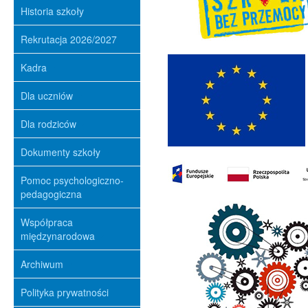
Historia szkoły
Rekrutacja 2026/2027
Kadra
Dla uczniów
Dla rodziców
Dokumenty szkoły
Pomoc psychologiczno-
pedagogiczna
Współpraca
międzynarodowa
Archiwum
Polityka prywatności