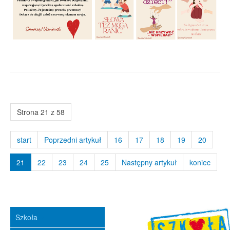
Strona 21 z 58
start
Poprzedni artykuł
16
17
18
19
20
21
22
23
24
25
Następny artykuł
koniec
Szkoła