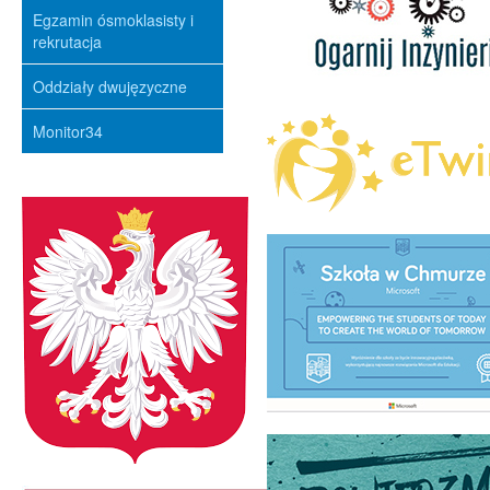
Egzamin ósmoklasisty i
rekrutacja
Oddziały dwujęzyczne
Monitor34