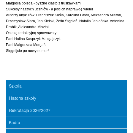
Małgosia poleca - pyszne ciasto z truskawkami
Sukcesy naszych uczniów - a jest ich naprawdę wiele!
Autorzy artykułów: Franciszek Kośla, Karolina Fatek, Aleksandra Misztal,
Przemysław Siara, Jan Kielski, Zofia Stępień, Natalia Jabłońska, Antonina
Drabik, Aleksandra Misztal.
Opiekę redakcyjną sprawowały:
Pani Halina Kasprzyk Mazgajczyk
Pani Małgorzata Morgaś
Sięgnijcie po nowy numer!
Szkoła
Historia szkoły
Rekrutacja 2026/2027
Kadra