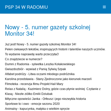
PSP 34 W RADOMIU
Nowy - 5. numer gazety szkolnej
Monitor 34!
Już jest! Nowy - 5. numer gazety szkolnej Monitor 34!
Pełen ciekawych tekstów, inspirujących historii i talentów naszych uczniów.
To wydanie naprawdę warto przeczytać!
Co znajdziecie w numerze?
Dumni z Radomia - sylwetka Leszka Kołakowskiego
Gwiazdozbiór - wywiad z Panią Sylwią Szpak
Alfabet podróży - Litwa oczami młodego podróżnika
Karolina przedstawia - Stany Zjednoczone jako kierunek marzeń
Filmoteka - recenzja filmu Projekt Hail Mary
Relax z Natalią - Kazimierz Dolny, gdzie czas płynie wolniej Czytanie z
Klasą - Niezłe ziółko Emilii Dziubak
Mityczne opowieści Janka - Orfeusz i jego niezwykła historia
Sportowe to i owo - emocje sezonu 2020
Animalsy - kapucynka, małpka o wielkim sprycie