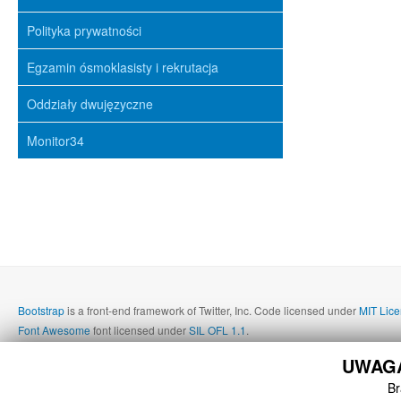
Polityka prywatności
Egzamin ósmoklasisty i rekrutacja
Oddziały dwujęzyczne
Monitor34
Bootstrap
is a front-end framework of Twitter, Inc. Code licensed under
MIT Lice
Font Awesome
font licensed under
SIL OFL 1.1
.
UWAGA!
Br