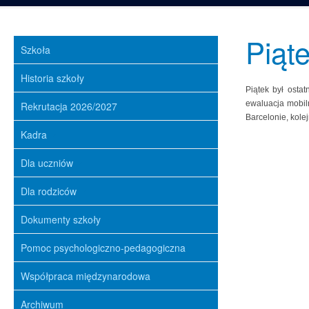
Piąt
Szkoła
Historia szkoły
Piątek był osta
ewaluacja mobiln
Rekrutacja 2026/2027
Barcelonie, kolej
Kadra
Dla uczniów
Dla rodziców
Dokumenty szkoły
Pomoc psychologiczno-pedagogiczna
Współpraca międzynarodowa
Archiwum