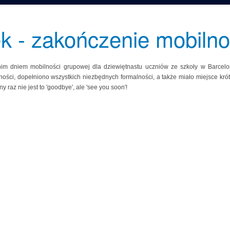
ek - zakończenie mobilno
tnim dniem mobilności grupowej dla dziewiętnastu uczniów ze szkoły w Barcelon
ości, dopełniono wszystkich niezbędnych formalności, a także miało miejsce kró
ny raz nie jest to 'goodbye', ale 'see you soon'!